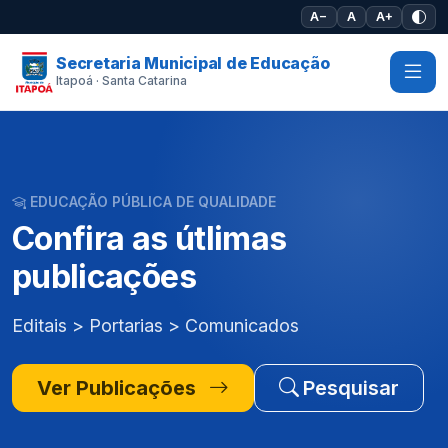
Pular para o conteúdo principal
A−
A
A+
Secretaria Municipal de Educação
Itapoá · Santa Catarina
EDUCAÇÃO PÚBLICA DE QUALIDADE
Confira as útlimas
publicações
Editais > Portarias > Comunicados
Ver Publicações
Pesquisar
Ver Editais
Pesquisar