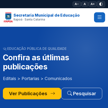
Pular para o conteúdo principal
A−
A
A+
Secretaria Municipal de Educação
Itapoá · Santa Catarina
EDUCAÇÃO PÚBLICA DE QUALIDADE
Confira as útlimas
publicações
Editais > Portarias > Comunicados
Ver Publicações
Pesquisar
Ver Editais
Pesquisar