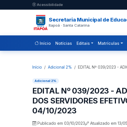
Pular para o conteúdo principal
Acessibilidade
Secretaria Municipal de Educ
Itapoá · Santa Catarina
Início
Notícias
Editais
Matrículas
Início
Adicional 2%
EDITAL Nº 039/2023 - 
Adicional 2%
EDITAL Nº 039/2023 - 
DOS SERVIDORES EFETIV
04/10/2023
Publicado em 03/10/2023
Atualizado em 13/0