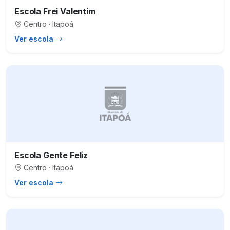
Escola Frei Valentim
Centro · Itapoá
Ver escola
Escola Gente Feliz
Centro · Itapoá
Ver escola