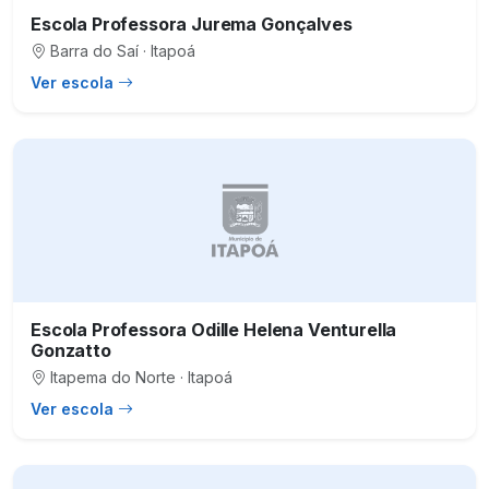
Escola Professora Jurema Gonçalves
Barra do Saí · Itapoá
Ver escola
Escola Professora Odille Helena Venturella
Gonzatto
Itapema do Norte · Itapoá
Ver escola