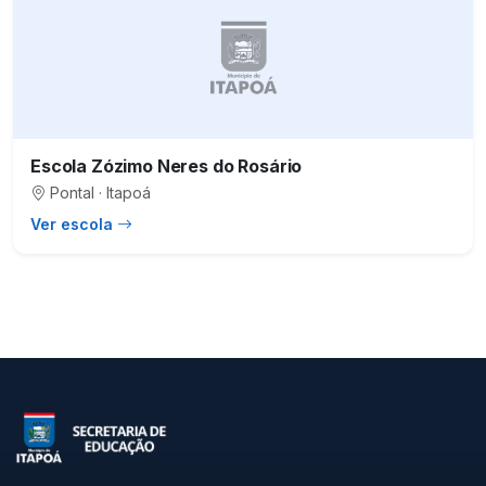
Escola Zózimo Neres do Rosário
Pontal · Itapoá
Ver escola