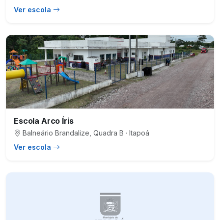
Ver escola
Escola Arco Íris
Balneário Brandalize, Quadra B · Itapoá
Ver escola