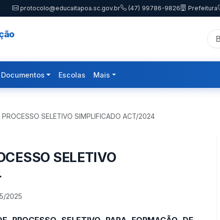
protocolo@educaitapoa.sc.gov.br
(47) 99786-9826
Prefeitura
ação
Documentos
Escolas
Mais
 - PROCESSO SELETIVO SIMPLIFICADO ACT/2024
ROCESSO SELETIVO
4
05/2025