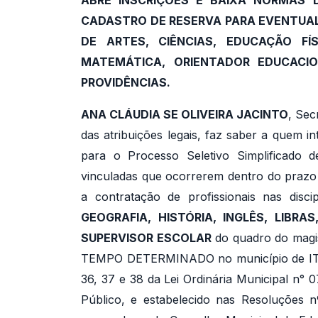
ABRE INSCRIÇÕES E BAIXA NORMAS 
CADASTRO DE RESERVA PARA EVENTUAL
DE ARTES, CIÊNCIAS, EDUCAÇÃO FÍSI
MATEMÁTICA, ORIENTADOR EDUCACI
PROVIDÊNCIAS.
ANA CLÁUDIA SE OLIVEIRA JACINTO
, Sec
das atribuições legais, faz saber a quem i
para o Processo Seletivo Simplificado 
vinculadas que ocorrerem dentro do prazo 
a contratação de profissionais nas disci
GEOGRAFIA, HISTÓRIA, INGLÊS, LIBR
SUPERVISOR ESCOLAR
do quadro do magis
TEMPO DETERMINADO no município de ITAP
36, 37 e 38 da Lei Ordinária Municipal n° 
Público, e estabelecido nas Resoluções