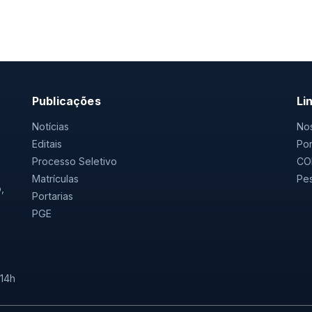
Publicações
Li
Notícias
Nos
Editais
Por
Processo Seletivo
CO
Matrículas
Pes
,
Portarias
PGE
 14h