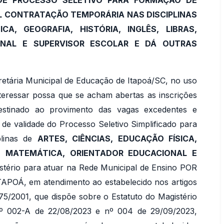
DE PROCESSO SELETIVO PARA FORMAÇÃO DE
 CONTRATAÇÃO TEMPORÁRIA NAS DISCIPLINAS
CA, GEOGRAFIA, HISTÓRIA, INGLÊS, LIBRAS,
ONAL E SUPERVISOR ESCOLAR E DÁ OUTRAS
retária Municipal de Educação de Itapoá/SC, no uso
nteressar possa que se acham abertas as inscrições
destinado ao provimento das vagas excedentes e
de validade do Processo Seletivo Simplificado para
plinas de
ARTES, CIÊNCIAS, EDUCAÇÃO FÍSICA,
AS, MATEMÁTICA, ORIENTADOR EDUCACIONAL E
tério para atuar na Rede Municipal de Ensino POR
OÁ, em atendimento ao estabelecido nos artigos
075/2001, que dispõe sobre o Estatuto do Magistério
 nº 002-A de 22/08/2023 e nº 004 de 29/09/2023,