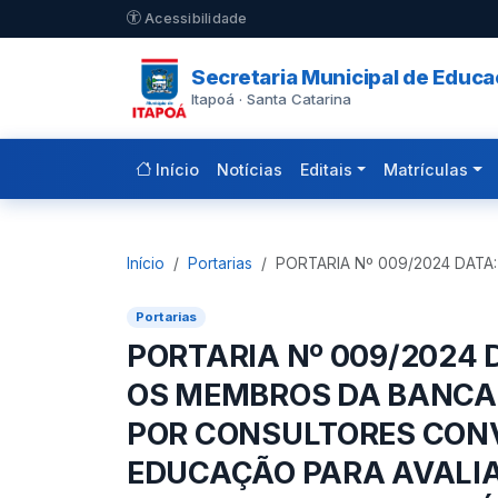
Pular para o conteúdo principal
Acessibilidade
Secretaria Municipal de Educ
Itapoá · Santa Catarina
Início
Notícias
Editais
Matrículas
Início
Portarias
PORTARIA Nº 009/2024 DATA
Portarias
PORTARIA Nº 009/2024 
OS MEMBROS DA BANCA
POR CONSULTORES CON
EDUCAÇÃO PARA AVALIA