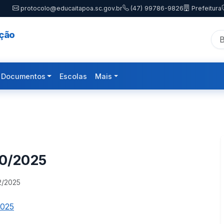
protocolo@educaitapoa.sc.gov.br
(47) 99786-9826
Prefeitura
ação
Documentos
Escolas
Mais
10/2025
2/2025
2025