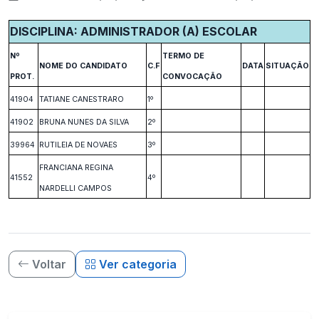
DISCIPLINA: ADMINISTRADOR (A) ESCOLAR
Nº
TERMO DE
NOME DO CANDIDATO
C.F
DATA
SITUAÇÃO
PROT.
CONVOCAÇÃO
41904
TATIANE CANESTRARO
1º
41902
BRUNA NUNES DA SILVA
2º
39964
RUTILEIA DE NOVAES
3º
FRANCIANA REGINA
41552
4º
NARDELLI CAMPOS
Voltar
Ver categoria