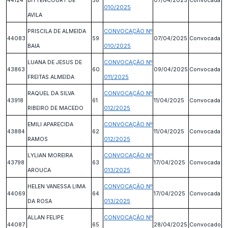
44124
BITTENCOURT DE
58
07/04/2025
Convocada
010/2025
AVILA
PRISCILA DE ALMEIDA
CONVOCAÇÃO Nº
44083
59
07/04/2025
Convocada
BAIA
010/2025
LUANA DE JESUS DE
CONVOCAÇÃO Nº
43863
60
09/04/2025
Convocada
FREITAS ALMEIDA
011/2025
RAQUEL DA SILVA
CONVOCAÇÃO Nº
43918
61
11/04/2025
Convocada
RIBEIRO DE MACEDO
012/2025
EMILI APARECIDA
CONVOCAÇÃO Nº
43884
62
11/04/2025
Convocada
RAMOS
012/2025
LYLIAN MOREIRA
CONVOCAÇÃO Nº
43798
63
17/04/2025
Convocada
AROUCA
013/2025
HELEN VANESSA LIMA
CONVOCAÇÃO Nº
44069
64
17/04/2025
Convocada
DA ROSA
013/2025
ALLAN FELIPE
CONVOCAÇÃO Nº
44087
65
28/04/2025
Convocado