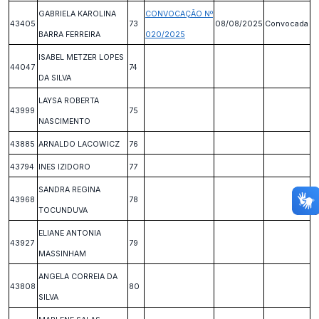
GABRIELA KAROLINA
CONVOCAÇÃO Nº
43405
73
08/08/2025
Convocada
BARRA FERREIRA
020/2025
ISABEL METZER LOPES
44047
74
DA SILVA
LAYSA ROBERTA
43999
75
NASCIMENTO
43885
ARNALDO LACOWICZ
76
43794
INES IZIDORO
77
SANDRA REGINA
43968
78
TOCUNDUVA
ELIANE ANTONIA
43927
79
MASSINHAM
ANGELA CORREIA DA
43808
80
SILVA