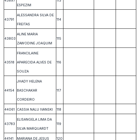
43897
113
ESPEZIM
ALESSANDRA SILVA DE
43791
114
FREITAS
ALINE MARIA
43803
115
ZAWODINE JOAQUIM
FRANCILAINE
43518
APARECIDA ALVES DE
116
SOUZA
JHADY HELENA
44154
BASCHAKAR
117
CORDEIRO
44061
CASSIA NALU IVANSKI
118
ELISANGELA LIMA DA
43783
119
SILVA MARQUARDT
44141
MARIANA DE JESUS
120