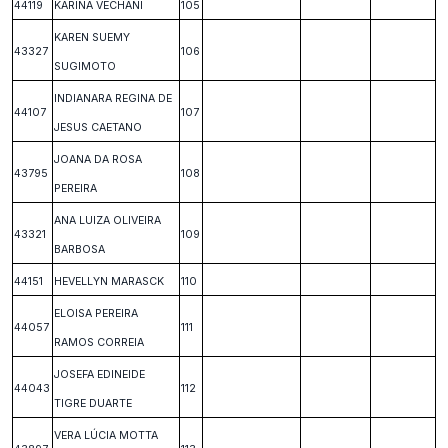
44119
KARINA VECHANI
105
KAREN SUEMY
43327
106
SUGIMOTO
INDIANARA REGINA DE
44107
107
JESUS CAETANO
JOANA DA ROSA
43795
108
PEREIRA
ANA LUIZA OLIVEIRA
43321
109
BARBOSA
44151
HEVELLYN MARASCK
110
ELOISA PEREIRA
44057
111
RAMOS CORREIA
JOSEFA EDINEIDE
44043
112
TIGRE DUARTE
VERA LÚCIA MOTTA