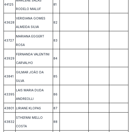
MARLENE SALAS
44125
81
RODELO MALUF
VERIDIANA GOMES
43628
82
ALMEIDA SILVA
MARIANA EGGERT
43727
83
ROSA
FERNANDA VALENTINI
43929
84
CARVALHO
GILMAR JOÃO DA
43841
85
SILVA
LAIS MARIA DUDA
43395
86
ANDREOLLI
43801
LIRIANE KLOPAS
87
STHEFANI MELLO
43832
88
COSTA