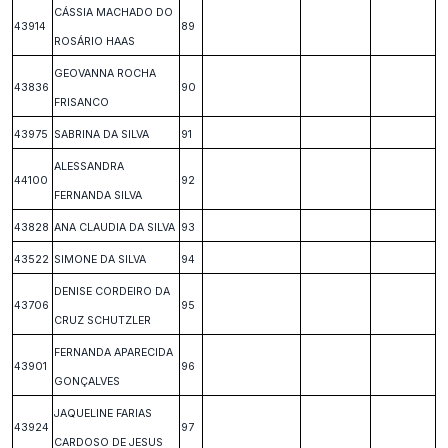
CÁSSIA MACHADO DO
43914
89
ROSÁRIO HAAS
GEOVANNA ROCHA
43836
90
FRISANCO
43975
SABRINA DA SILVA
91
ALESSANDRA
44100
92
FERNANDA SILVA
43828
ANA CLAUDIA DA SILVA
93
43522
SIMONE DA SILVA
94
DENISE CORDEIRO DA
43706
95
CRUZ SCHUTZLER
FERNANDA APARECIDA
43901
96
GONÇALVES
JAQUELINE FARIAS
43924
97
CARDOSO DE JESUS