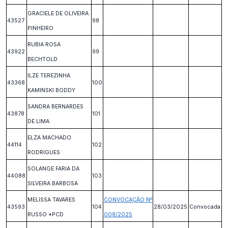
GRACIELE DE OLIVEIRA
43527
98
PINHEIRO
RUBIA ROSA
43922
99
BECHTOLD
ILZE TEREZINHA
43368
100
KAMINSKI BODDY
SANDRA BERNARDES
43878
101
DE LIMA
ELZA MACHADO
44114
102
RODRIGUES
SOLANGE FARIA DA
44088
103
SILVEIRA BARBOSA
MELISSA TAVARES
CONVOCAÇÃO Nº
43593
104
28/03/2025
Convocada
RUSSO *PCD
008/2025