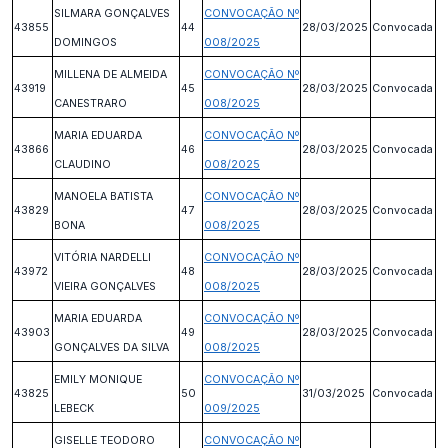
SILMARA GONÇALVES
CONVOCAÇÃO Nº
43855
44
28/03/2025
Convocada
DOMINGOS
008/2025
MILLENA DE ALMEIDA
CONVOCAÇÃO Nº
43919
45
28/03/2025
Convocada
CANESTRARO
008/2025
MARIA EDUARDA
CONVOCAÇÃO Nº
43866
46
28/03/2025
Convocada
CLAUDINO
008/2025
MANOELA BATISTA
CONVOCAÇÃO Nº
43829
47
28/03/2025
Convocada
BONA
008/2025
VITÓRIA NARDELLI
CONVOCAÇÃO Nº
43972
48
28/03/2025
Convocada
VIEIRA GONÇALVES
008/2025
MARIA EDUARDA
CONVOCAÇÃO Nº
43903
49
28/03/2025
Convocada
GONÇALVES DA SILVA
008/2025
EMILY MONIQUE
CONVOCAÇÃO Nº
43825
50
31/03/2025
Convocada
LEBECK
009/2025
GISELLE TEODORO
CONVOCAÇÃO Nº