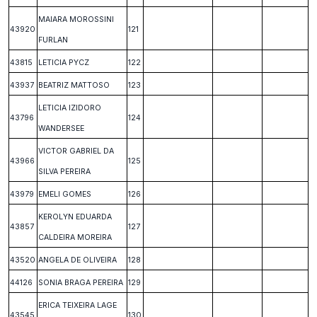
MAIARA MOROSSINI
43920
121
FURLAN
43815
LETICIA PYCZ
122
43937
BEATRIZ MATTOSO
123
LETICIA IZIDORO
43796
124
WANDERSEE
VICTOR GABRIEL DA
43966
125
SILVA PEREIRA
43979
EMELI GOMES
126
KEROLYN EDUARDA
43857
127
CALDEIRA MOREIRA
43520
ANGELA DE OLIVEIRA
128
44126
SONIA BRAGA PEREIRA
129
ERICA TEIXEIRA LAGE
43545
130