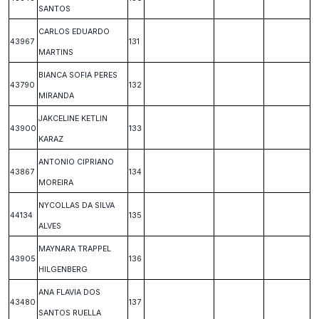
SANTOS
CARLOS EDUARDO
43967
131
MARTINS
BIANCA SOFIA PERES
43790
132
MIRANDA
JAKCELINE KETLIN
43900
133
KARAZ
ANTONIO CIPRIANO
43867
134
MOREIRA
NYCOLLAS DA SILVA
44134
135
ALVES
MAYNARA TRAPPEL
43905
136
HILGENBERG
ANA FLAVIA DOS
43480
137
SANTOS RUELLA