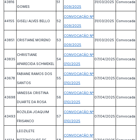
43816
51
31/03/2025
Convocada
GOMES
009/2025
CONVOCAÇÃO Nº
44155
GISELI ALVES BELLO
52
31/03/2025
Convocada
009/2025
CONVOCAÇÃO Nº
43851
CRISTIANE MORENO
53
31/03/2025
Convocada
009/2025
CHRISTIANE
CONVOCAÇÃO Nº
43835
54
07/04/2025
Convocada
APARECIDA SCHMEKEL
010/2025
FABIANE RAMOS DOS
CONVOCAÇÃO Nº
43678
55
07/04/2025
Convocada
SANTOS
010/2025
VANESSA CRISTINA
CONVOCAÇÃO Nº
43698
56
07/04/2025
Convocada
DUARTE DA ROSA
010/2025
ROZILEIA JOAQUIM
CONVOCAÇÃO Nº
43493
57
07/04/2025
Convocada
FRISANCO
010/2025
LEOZILETE
CONVOCAÇÃO Nº