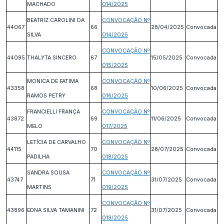
MACHADO
014/2025
BEATRIZ CAROLINI DA
CONVOCAÇÃO Nº
44067
66
28/04/2025
Convocada
SILVA
014/2025
CONVOCAÇÃO Nº
44095
THALYTA SINCERO
67
15/05/2025
Convocada
015/2025
MONICA DE FATIMA
CONVOCAÇÃO Nº
43358
68
10/06/2025
Convocada
RAMOS PETRY
016/2025
FRANCIELLI FRANÇA
CONVOCAÇÃO Nº
43872
69
11/06/2025
Convocada
MELO
017/2025
LETÍCIA DE CARVALHO
CONVOCAÇÃO Nº
44115
70
28/07/2025
Convocada
PADILHA
018/2025
SANDRA SOUSA
CONVOCAÇÃO Nº
43747
71
31/07/2025
Convocada
MARTINS
019/2025
CONVOCAÇÃO Nº
43896
EDNA SILVA TAMANINI
72
31/07/2025
Convocada
019/2025