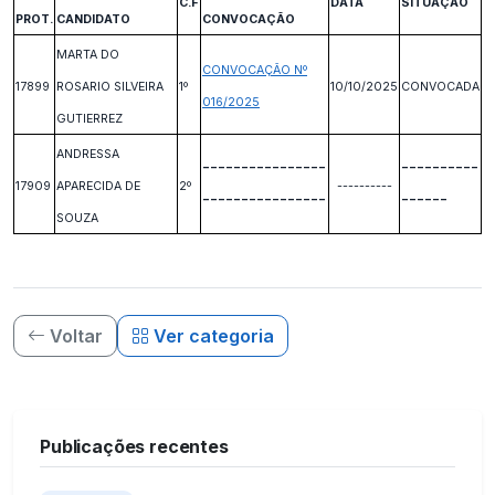
C.F
DATA
SITUAÇÃO
PROT.
CANDIDATO
CONVOCAÇÃO
MARTA DO
CONVOCAÇÃO Nº
17899
ROSARIO SILVEIRA
1º
10/10/2025
CONVOCADA
016/2025
GUTIERREZ
ANDRESSA
----------------
----------
17909
APARECIDA DE
2º
----------
----------------
------
SOUZA
Voltar
Ver categoria
Publicações recentes