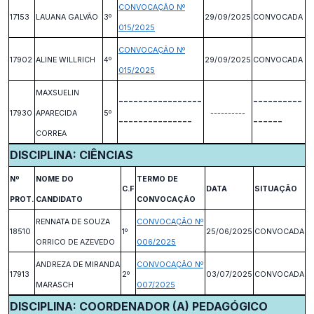
CONVOCAÇÃO Nº
17153
LAUANA GALVÃO
3º
29/09/2025
CONVOCADA
015/2025
CONVOCAÇÃO Nº
17902
ALINE WILLRICH
4º
29/09/2025
CONVOCADA
015/2025
MAXSUELIN
-----------------
----------
17930
APARECIDA
5º
----------
---------------
------
CORREA
DISCIPLINA: CIÊNCIAS
Nº
NOME DO
TERMO DE
C.F
DATA
SITUAÇÃO
PROT.
CANDIDATO
CONVOCAÇÃO
RENNATA DE SOUZA
CONVOCAÇÃO Nº
18510
1º
25/06/2025
CONVOCADA
ORRICO DE AZEVEDO
006/2025
ANDREZA DE MIRANDA
CONVOCAÇÃO Nº
17913
2º
03/07/2025
CONVOCADA
MARASCH
007/2025
DISCIPLINA: COORDENADOR (A) PEDAGÓGICO