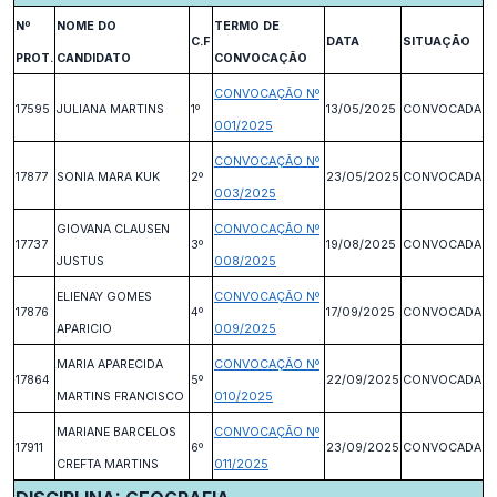
Nº
NOME DO
TERMO DE
C.F
DATA
SITUAÇÃO
PROT.
CANDIDATO
CONVOCAÇÃO
CONVOCAÇÃO Nº
17595
JULIANA MARTINS
1º
13/05/2025
CONVOCADA
001/2025
CONVOCAÇÃO Nº
17877
SONIA MARA KUK
2º
23/05/2025
CONVOCADA
003/2025
GIOVANA CLAUSEN
CONVOCAÇÃO Nº
17737
3º
19/08/2025
CONVOCADA
JUSTUS
008/2025
ELIENAY GOMES
CONVOCAÇÃO Nº
17876
4º
17/09/2025
CONVOCADA
APARICIO
009/2025
MARIA APARECIDA
CONVOCAÇÃO Nº
17864
5º
22/09/2025
CONVOCADA
MARTINS FRANCISCO
010/2025
MARIANE BARCELOS
CONVOCAÇÃO Nº
17911
6º
23/09/2025
CONVOCADA
CREFTA MARTINS
011/2025