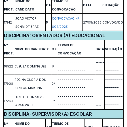
Nº
NOME DO
TERMO DE
C.F
DATA
SITUAÇÃO
PROT.
CANDIDATO
CONVOCAÇÃO
JOÃO VICTOR
CONVOCAÇÃO Nº
17912
1º
27/05/2025
CONVOCADO
SCHMIDT BRAZ
004/2025
DISCIPLINA: ORIENTADOR (A) EDUCACIONAL
Nº
TERMO DE
NOME DO CANDIDATO
C.F
DATA
SITUAÇÃO
PROT.
CONVOCAÇÃO
------------------
---------
------
18522
CLEUSA DOMINGUES
1º
--------------
-------
----
------------------
---------
REGINA GLORIA DOS
------
17908
2º
--------------
-------
SANTOS MARTINS
----
------------------
---------
EDNETE GONZALVES
------
17263
3º
--------------
-------
FOGAGNOLI
----
DISCIPLINA: SUPERVISOR (A) ESCOLAR
Nº
NOME DO
TERMO DE