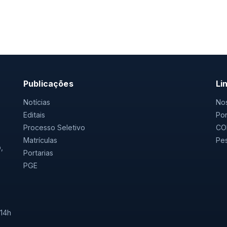
Publicações
Li
Notícias
Nos
Editais
Por
Processo Seletivo
CO
Matrículas
Pes
,
Portarias
PGE
 14h