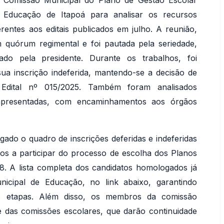
a Comissão Municipal do Plano de Gestão Escolar
 Educação de Itapoá para analisar os recursos
rentes aos editais publicados em julho. A reunião,
m quórum regimental e foi pautada pela seriedade,
cado pela presidente. Durante os trabalhos, foi
ua inscrição indeferida, mantendo-se a decisão de
 Edital nº 015/2025. Também foram analisados
apresentadas, com encaminhamentos aos órgãos
gado o quadro de inscrições deferidas e indeferidas
os a participar do processo de escolha dos Planos
8. A lista completa dos candidatos homologados já
unicipal de Educação, no link abaixo, garantindo
as etapas. Além disso, os membros da comissão
e das comissões escolares, que darão continuidade