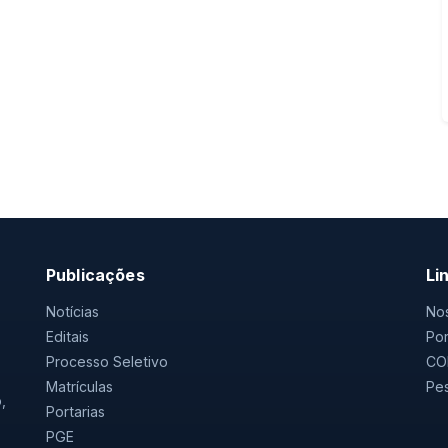
Publicações
Li
Notícias
Nos
Editais
Por
Processo Seletivo
CO
Matrículas
Pes
,
Portarias
PGE