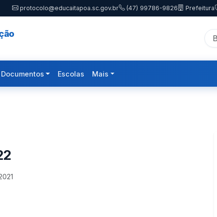
protocolo@educaitapoa.sc.gov.br
(47) 99786-9826
Prefeitura
ação
Documentos
Escolas
Mais
22
2021