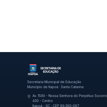
Secretaria Municipal de Educação
Município de Itapoá · Santa Catarina
Av. 1590 - Nossa Senhora do Perpétuo Socorro
430 - Centro
Itapoá - SC · CEP 89.360-067