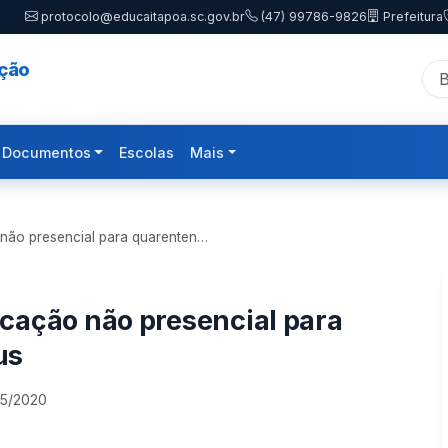
protocolo@educaitapoa.sc.gov.br
(47) 99786-9826
Prefeitura
ação
Documentos
Escolas
Mais
 não presencial para quarenten…
cação não presencial para
us
05/2020