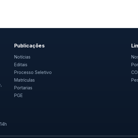
Publicações
Li
Notícias
Nos
Editais
Por
Processo Seletivo
CO
Matrículas
Pes
,
Portarias
PGE
 14h