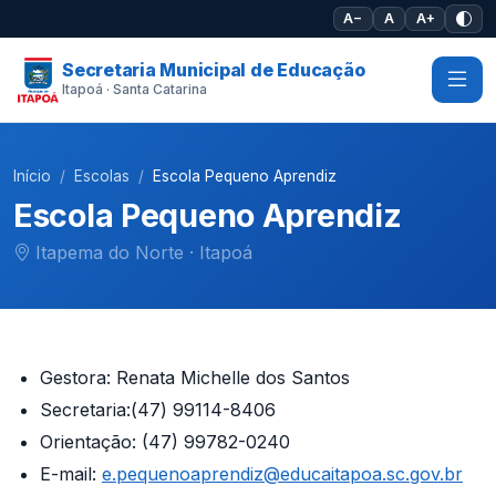
Pular para o conteúdo principal
A−
A
A+
Secretaria Municipal de Educação
Itapoá · Santa Catarina
Início
Escolas
Escola Pequeno Aprendiz
Escola Pequeno Aprendiz
Itapema do Norte · Itapoá
Gestora: Renata Michelle dos Santos
Secretaria:(47) 99114-8406
Orientação: (47) 99782-0240
E-mail:
e.pequenoaprendiz@educaitapoa.sc.gov.br