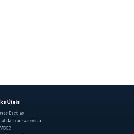
nks Úteis
sas Escolas
tal da Transparência
MDEB