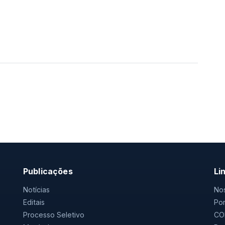
Publicações
Li
Notícias
Nos
Editais
Por
Processo Seletivo
CO