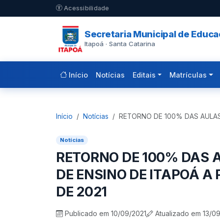
Pular para o conteúdo principal
Acessibilidade
Secretaria Municipal de Educ
Itapoá · Santa Catarina
Início
Notícias
Editais
Matrículas
Início
Notícias
RETORNO DE 100% DAS AULAS
Notícias
RETORNO DE 100% DAS 
DE ENSINO DE ITAPOÁ A 
DE 2021
Publicado em 10/09/2021
Atualizado em 13/0